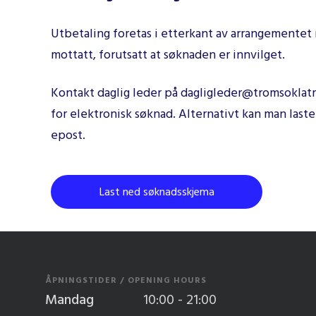
Utbetaling foretas i etterkant av arrangementet n
mottatt, forutsatt at søknaden er innvilget.
Kontakt daglig leder på dagligleder@tromsoklatr
for elektronisk søknad. Alternativt kan man las
epost.
Last ned søknadsskjema
ÅPNINGSTIDER / OPENING HOURS
Mandag
10:00 - 21:00