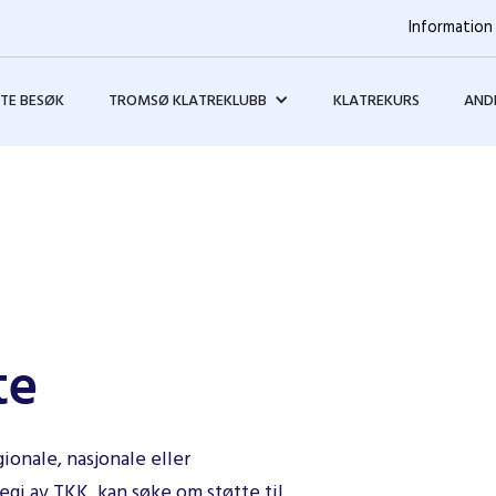
Information 
STE BESØK
TROMSØ KLATREKLUBB
KLATREKURS
ANDR
te
ionale, nasjonale eller
regi av TKK, kan søke om støtte til