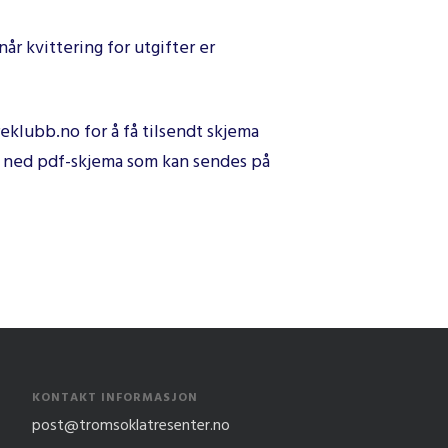
år kvittering for utgifter er
eklubb.no for å få tilsendt skjema
te ned pdf-skjema som kan sendes på
KONTAKT INFORMASJON
post@tromsoklatresenter.no