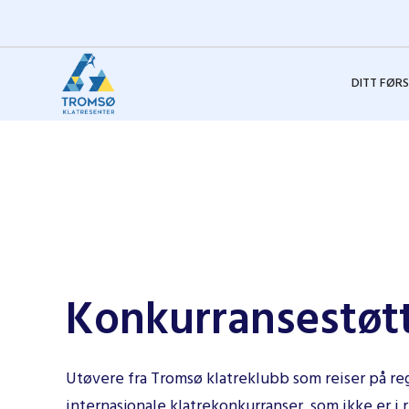
DITT FØR
Konkurransestøt
Utøvere fra Tromsø klatreklubb som reiser på reg
internasjonale klatrekonkurranser, som ikke er i 