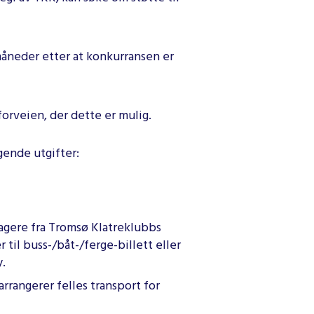
måneder etter at konkurransen er
forveien, der dette er mulig.
gende utgifter:
ltagere fra Tromsø Klatreklubbs
 til buss-/båt-/ferge-billett eller
y.
rrangerer felles transport for