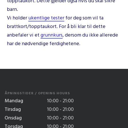
topptaukort. Dette gjelder også hvis du skal sikre
barn.
Vi holder
ukentlige tester
for deg som vil ta
brattkort/topptaukort. For å bli klar til dette
anbefaler vi et
grunnkurs
, dersom du ikke allerede
har de nødvendige ferdighetene.
ÅPNINGSTIDER / OPENING HOURS
Mandag
10:00 - 21:00
Tirsdag
10:00 - 21:00
Onsdag
10:00 - 21:00
Torsdag
10:00 - 21:00