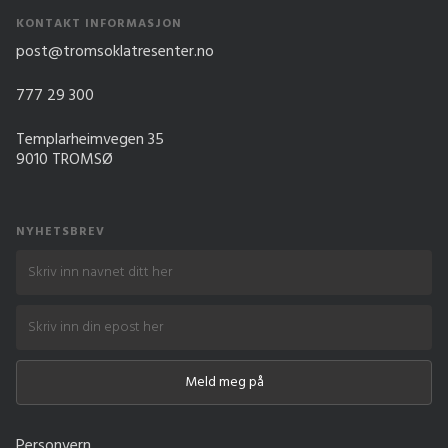
KONTAKT INFORMASJON
post@tromsoklatresenter.no
777 29 300
Templarheimvegen 35
9010 TROMSØ
NYHETSBREV
Personvern