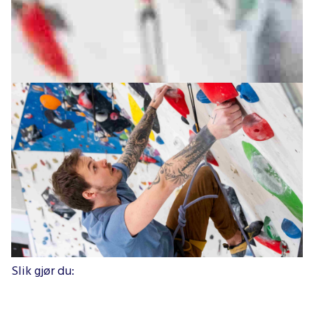
Har du klippekort eller sesongkort hos oss, inkluderer
det adgang til PULS, som er treningssenteret her på
anlegget. Før måtte du skanne deg inn og levere
kortet ditt mot et armbånd, og så hente kortet igjen
da du var ferdig. Nå bytter vi til et nytt system via
appen «Go Active!»
Slik gjør du: