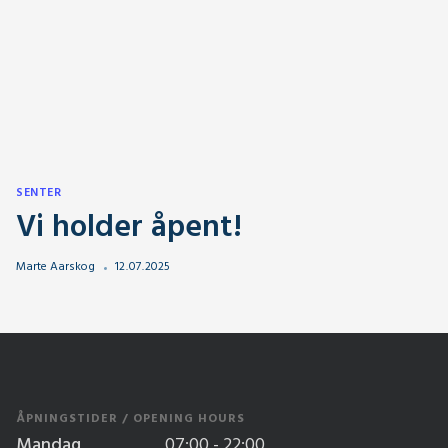
SENTER
Vi holder åpent!
Marte Aarskog
12
.
07
.
2025
ÅPNINGSTIDER / OPENING HOURS
Mandag
07:00 - 22:00