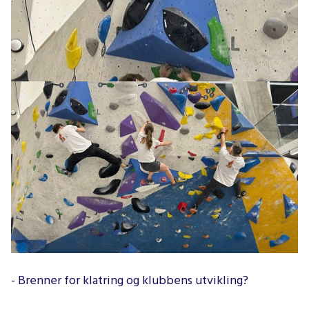
Vil du være med å videreutvikle Tromsø Klatreklubb?
Vi er i utvikling, og nå ser vi etter nye
styremedlemmer som har tid og ønske om å bidra
videre.
Er du en som:
- Brenner for klatring og klubbens utvikling?