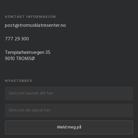
KONTAKT INFORMASJON
post@tromsoklatresenter.no
777 29 300
Templarheimvegen 35
9010 TROMSØ
NYHETSBREV