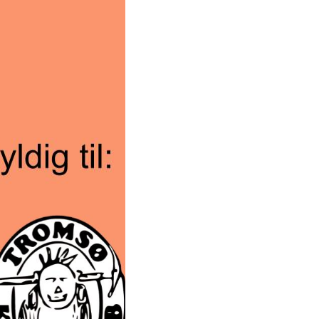
e benyttes i
 nytt