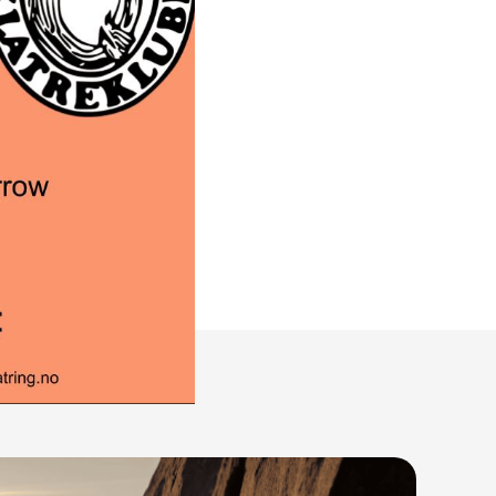
ubb, og det
n rabatt på kr
sesongkort
es i forkant