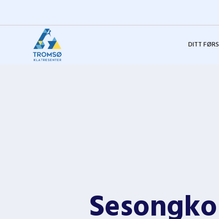
DITT FØR
Sesongkor