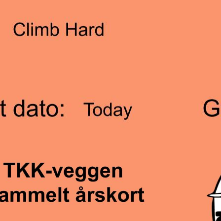
har sesongkort hos Tromsø klatreklubb vil ikke dette kunn
esenteret, men vil fungere som et “verdikort” ved kjøp av
os Tromsø Klatresenter.