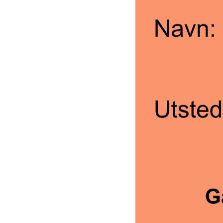
For deg som 
det nye klatr
sesongkort h