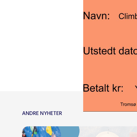
Eksempel
Dersom du be
er 3mnd igjen
700.
Verdien av d
hos Tromsø K
Vi jobber med
av åpning av 
ANDRE NYHETER