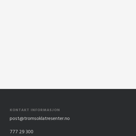
KONTAKT INFORMASJON
post@tromsoklatresenter.no
777 29 300