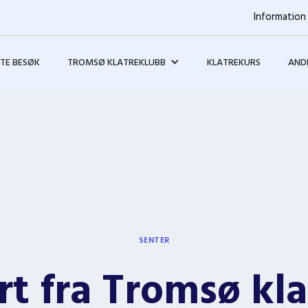
Information 
STE BESØK
TROMSØ KLATREKLUBB
KLATREKURS
ANDR
SENTER
t fra Tromsø kl