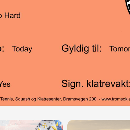
talte kr 1400 for et 6mnd sesongkort hos Tromsø klatrekl
 til utløpsdato når du leverer inn sesongkortet, vil du få e
itt gamle sesongkort regnes fra den dato man kjøper nytt 
latresenter AS
 å få på plass en overgangsordning slik at det evt kan ordn
senteret.