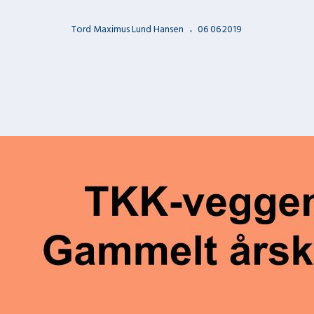
Tord Maximus Lund Hansen
06
06
2019