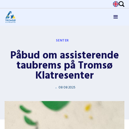
SENTER
Påbud om assisterende
taubrems på Tromsø
Klatresenter
08
08
2025