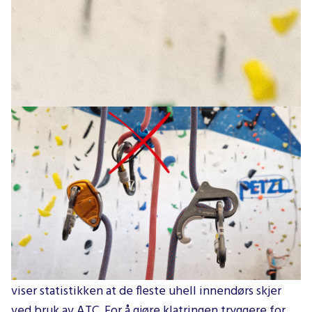
Viktig endring på Tromsø Klatresenter
Tidene forandrer seg i nord også...
Flere nye assisterende taubremser har blitt utviklet
de siste årene. Mange av disse gir svært god sikring,
og selv om manuelle taubremser kan brukes trygt,
viser statistikken at de fleste uhell innendørs skjer
ved bruk av ATC. For å gjøre klatringen tryggere for