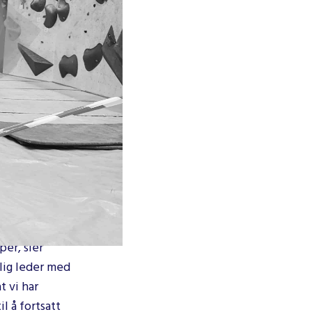
pet, der
om nestleder
seg til: "Der
 væggene i
ed at skabe
erioder
g de siste
.
per, sier
glig leder med
t vi har
l å fortsatt