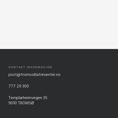
KONTAKT INFORMASJON
post@tromsoklatresenter.no
777 29 300
Templarheimvegen 35
9010 TROMSØ