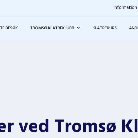
Information 
STE BESØK
TROMSØ KLATREKLUBB
KLATREKURS
ANDR
er ved Tromsø K