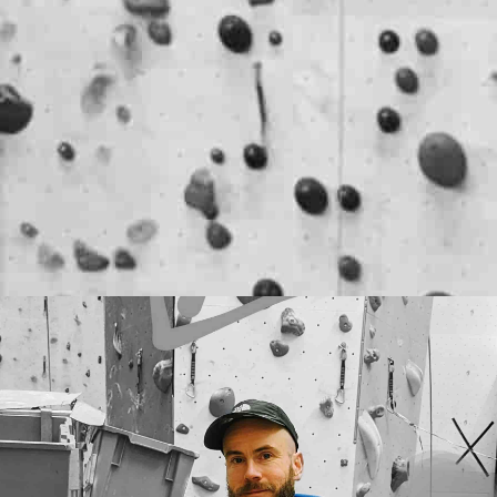
, som har ledet Tromsø Klatresenter AS (TKS) siden oppsta
lling utenfor TKS. Casper Bjørn Bang-Helgestad er tilsatt s
S.