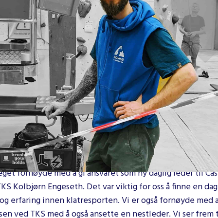
lgt å gå for en todelt løsning med omorganisering av selska
bestå av en leder og en nestleder. Outi Lassila er tilsatt s
nteret.
er i stillingen som daglig leder 01.01.2024. Det gleder han 
se frem til! Vi er mange som møder os selv og hinanden på
esenter. Det er vi et stærkt team, som nu skal fortsætte m
gheder for, som overhovedet muligt."
dligere er faring fra klatrebransjen i Danmark. Han har i 2 p
atresenteret i Tromsø og har erfaring både fra resepsjon o
eskruer. Outi går inn i stilling som nestleder fra 19.10.2023
get fornøyde med å gi ansvaret som ny daglig leder til Cas
TKS Kolbjørn Engeseth. Det var viktig for oss å finne en da
g erfaring innen klatresporten. Vi er også fornøyde med a
sen ved TKS med å også ansette en nestleder. Vi ser frem ti