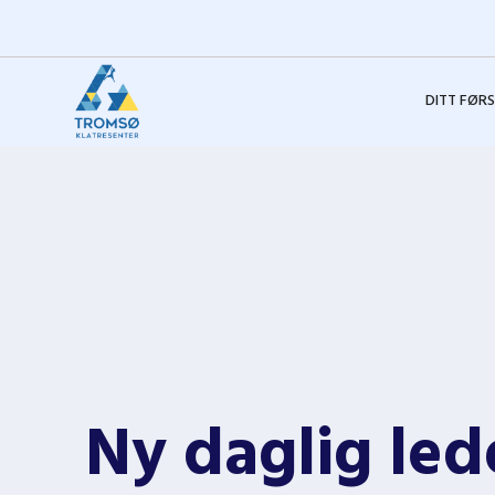
DITT FØR
Ny daglig led