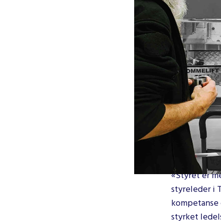
Styret har va
ledelsen vil 
ved klatrese
Casper begynn
er meget at 
Tromsø Klatr
så gode muli
Casper har ti
jobbet ved kl
årene som rut
«Styret er me
styreleder i 
kompetanse o
styrket ledel