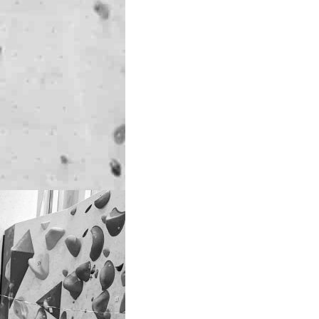
rten, går
om ny daglig