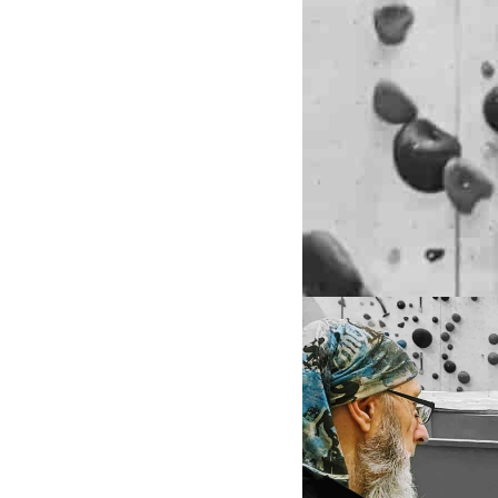
Gunn Stabell
over i en sti
leder ved TK