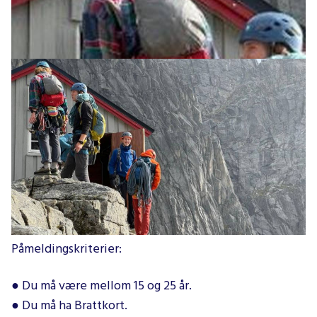
Tromsø klatreklubbs mentorordning er for deg som
ønsker å lære mer om klatring på egne sikringer. Over
10 samlinger får du mulighet til å utvikle deg som
fjellklatrer under opplæring av erfarne instruktører.
Prosjektet er støttet av Norges Klatreforbund og
Tromsø klatreklubb.
Påmeldingskriterier:
● Du må være mellom 15 og 25 år.
● Du må ha Brattkort.