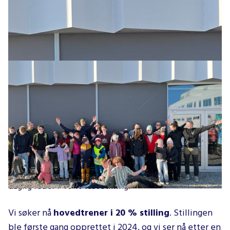
Tromsø Klatreklubb (TKK) er en av Nord-Norges
største idrettsklubber med over 2000 medlemmer
(per august 2025). Vi er samtidig Norges nest største
klatreklubb. Klubben eier Tromsø klatresenter (TKS),
et AS med eget styre, daglig leder og ansatte. TKK har
i dag rundt 25 trenere og instruktører, i tillegg til
daglig leder i 40 % fast stilling.
Vi søker nå
hovedtrener i 20 % stilling
. Stillingen
ble første gang opprettet i 2024, og vi ser nå etter en