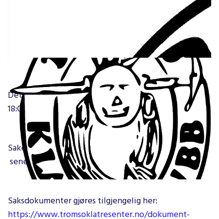
Det innkalles til årsmøte i TKK, onsdag 23.03.22 kl
18:00, Storgata camping.
Saker som ønskes behandlet må sendes til styret
senest to uker før møtedato.
Saksdokumenter gjøres tilgjengelig her:
https://www.tromsoklatresenter.no/dokument-