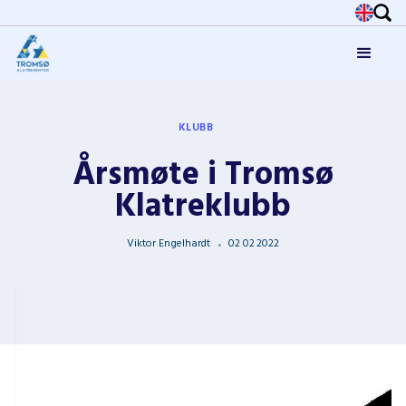
KLUBB
Årsmøte i Tromsø
Klatreklubb
Viktor Engelhardt
02
02
2022